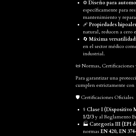
⚙️
Diseño para automoc
específicamente para resi
mantenimiento y repara
🩹
Propiedades hipoale
natural, reducen a cero el
🔄
Máxima versatilidad
en el sector médico como
industrial.
📜 Normas, Certificaciones 
Para garantizar una protecc
cumplen estrictamente con 
🛡️ Certificaciones Oficiales
⚕️
Clase I (Dispositivo 
1/2/3
y al Reglamento E
🏭
Categoría III (EPI d
normas
EN 420, EN 374