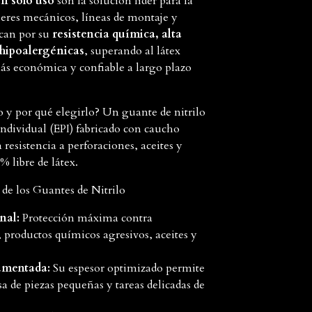
un solo uso
son la solución líder para la
leres mecánicos, líneas de montaje y
can por su
resistencia química, alta
 hipoalergénicas
, superando al látex
más económica y confiable a largo plazo
o y por qué elegirlo? Un guante de nitrilo
individual (EPI) fabricado con caucho
a resistencia a perforaciones, aceites y
 libre de látex.
s de los Guantes de Nitrilo
nal:
Protección máxima contra
, productos químicos agresivos, aceites y
aumentada:
Su espesor optimizado permite
 de piezas pequeñas y tareas delicadas de