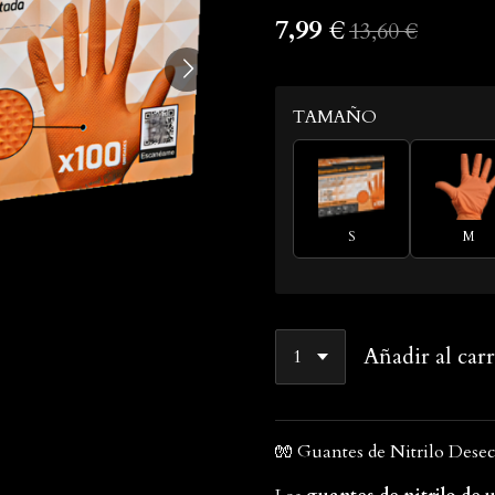
7,99 €
13,60 €
TAMAÑO
S
M
Añadir al carr
🧤 Guantes de Nitrilo Dese