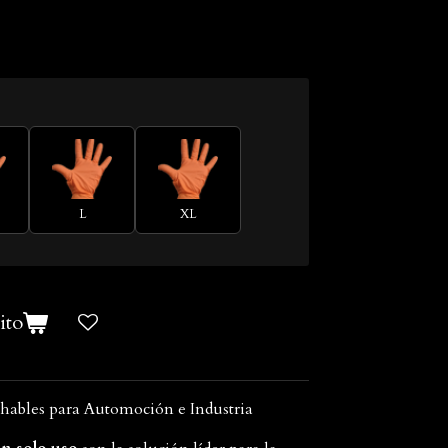
L
XL
ito
chables para Automoción e Industria