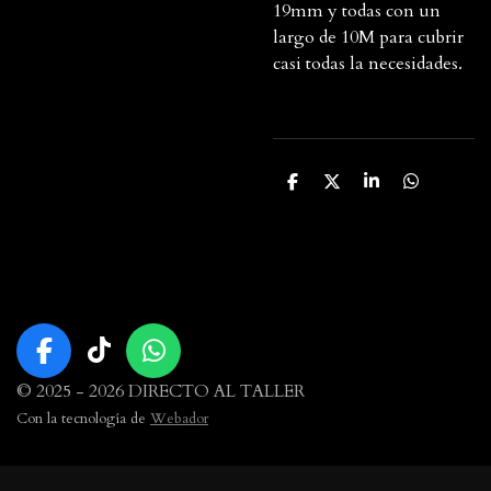
19mm y todas con un
largo de 10M para cubrir
casi todas la necesidades.
C
C
C
C
o
o
o
o
m
m
m
m
p
p
p
p
a
a
a
a
r
r
r
r
t
t
t
t
i
i
i
i
r
r
r
r
F
T
W
a
i
h
© 2025 - 2026 DIRECTO AL TALLER
c
k
a
Con la tecnología de
Webador
e
T
t
b
o
s