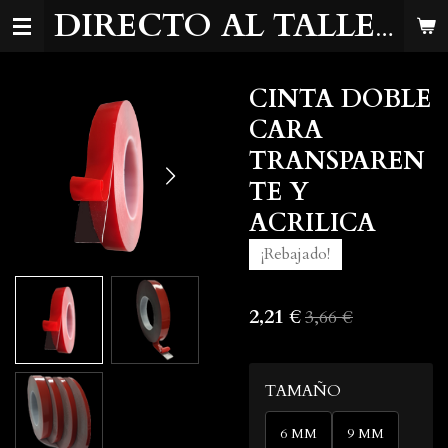
Ir
DIRECTO AL TALLER
al
contenido
CINTA DOBLE
principal
CARA
TRANSPAREN
TE Y
ACRILICA
¡Rebajado!
2,21 €
3,66 €
TAMAÑO
6 MM
9 MM