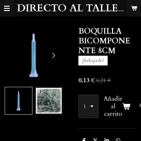
Ir
DIRECTO AL TALLER
al
contenido
BOQUILLA
principal
BICOMPONE
NTE 8CM
¡Rebajado!
0,13 €
0,21 €
Añadir
al
carrito