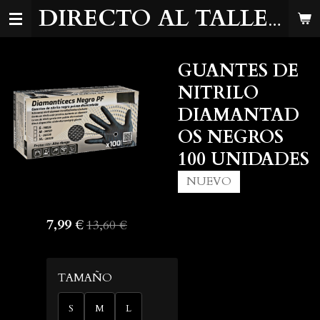
Ir
DIRECTO AL TALLER
al
contenido
GUANTES DE
principal
NITRILO
DIAMANTAD
OS NEGROS
100 UNIDADES
NUEVO
7,99 €
13,60 €
TAMAÑO
S
M
L