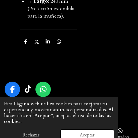
↔️
Largo:
240 mm
(Protección extendida
para la muñeca).
C
C
C
C
o
o
o
o
m
m
m
m
p
p
p
p
a
a
a
a
r
r
r
r
t
t
t
t
i
i
i
i
r
r
r
r
F
T
W
a
i
h
© 2025 - 2026 DIRECTO AL TALLER
Esta Página web utiliza cookies para mejorar tu
c
k
a
Con la tecnología de
Webador
experiencia y mostrar anuncios personalizados. Al
e
T
t
hacer clic en "Aceptar", aceptas el uso de todas las
b
o
s
cookies.
o
k
A
Rechazar
Aceptar
o
p
Correo electrónico
Teléfono
Instagram
WhatsApp