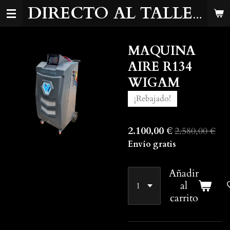
Ir
DIRECTO AL TALLER
al
contenido
MAQUINA
principal
AIRE R134
WIGAM
¡Rebajado!
2.100,00 €
2.580,00 €
Envío gratis
Añadir
al
carrito